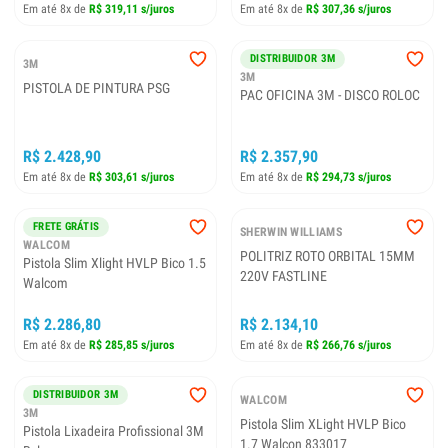
Em até 8x de
R$ 307,36 s/juros
Em até 8x de
R$ 319,11 s/juros
DISTRIBUIDOR 3M
3M
3M
PISTOLA DE PINTURA PSG
PAC OFICINA 3M - DISCO ROLOC
R$ 2.428,90
R$ 2.357,90
Em até 8x de
R$ 303,61 s/juros
Em até 8x de
R$ 294,73 s/juros
FRETE GRÁTIS
SHERWIN WILLIAMS
WALCOM
POLITRIZ ROTO ORBITAL 15MM
Pistola Slim Xlight HVLP Bico 1.5
220V FASTLINE
Walcom
R$ 2.134,10
R$ 2.286,80
Em até 8x de
R$ 266,76 s/juros
Em até 8x de
R$ 285,85 s/juros
DISTRIBUIDOR 3M
WALCOM
3M
Pistola Slim XLight HVLP Bico
Pistola Lixadeira Profissional 3M
1.7 Walcon 833017