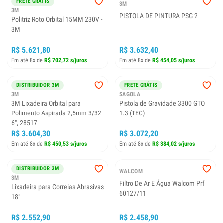
FRETE GRÁTIS
3M
3M
PISTOLA DE PINTURA PSG 2
Politriz Roto Orbital 15MM 230V -
3M
R$ 3.632,40
R$ 5.621,80
Em até 8x de
R$ 454,05 s/juros
Em até 8x de
R$ 702,72 s/juros
DISTRIBUIDOR 3M
FRETE GRÁTIS
3M
SAGOLA
3M Lixadeira Orbital para
Pistola de Gravidade 3300 GTO
Polimento Aspirada 2,5mm 3/32
1.3 (TEC)
6", 28517
R$ 3.604,30
R$ 3.072,20
Em até 8x de
R$ 450,53 s/juros
Em até 8x de
R$ 384,02 s/juros
DISTRIBUIDOR 3M
WALCOM
3M
Filtro De Ar E Água Walcom Prf
Lixadeira para Correias Abrasivas
60127/11
18"
R$ 2.458,90
R$ 2.552,90