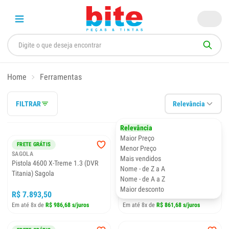
Home
Ferramentas
FILTRAR
Relevância
Relevância
Maior Preço
FRETE GRÁTIS
DISTRIBUIDOR 3M
Menor Preço
SAGOLA
3M
Mais vendidos
Pistola 4600 X-Treme 1.3 (DVR
Extratora Pó 30 Litros 230V
Nome - de Z a A
Titania) Sagola
PN33750 3M
Nome - de A a Z
Maior desconto
R$ 7.893,50
R$ 6.893,50
Em até 8x de
R$ 986,68 s/juros
Em até 8x de
R$ 861,68 s/juros