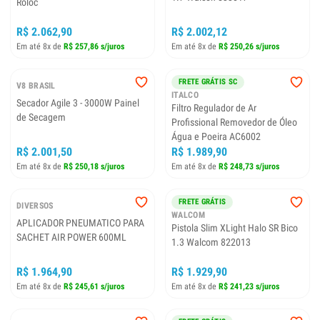
Roloc
R$ 2.002,12
R$ 2.062,90
Em até 8x de
R$ 250,26 s/juros
Em até 8x de
R$ 257,86 s/juros
FRETE GRÁTIS SC
V8 BRASIL
ITALCO
Secador Agile 3 - 3000W Painel
Filtro Regulador de Ar
de Secagem
Profissional Removedor de Óleo
Água e Poeira AC6002
R$ 2.001,50
R$ 1.989,90
Em até 8x de
R$ 250,18 s/juros
Em até 8x de
R$ 248,73 s/juros
FRETE GRÁTIS
DIVERSOS
WALCOM
APLICADOR PNEUMATICO PARA
Pistola Slim XLight Halo SR Bico
SACHET AIR POWER 600ML
1.3 Walcom 822013
R$ 1.964,90
R$ 1.929,90
Em até 8x de
R$ 245,61 s/juros
Em até 8x de
R$ 241,23 s/juros