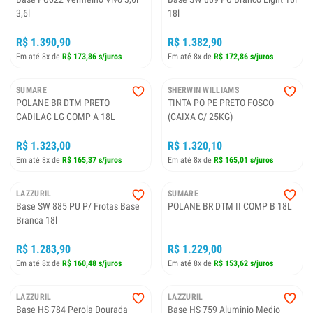
3,6l
18l
R$ 1.390,90
R$ 1.382,90
Em até 8x de
R$ 173,86 s/juros
Em até 8x de
R$ 172,86 s/juros
SUMARE
SHERWIN WILLIAMS
POLANE BR DTM PRETO
TINTA PO PE PRETO FOSCO
CADILAC LG COMP A 18L
(CAIXA C/ 25KG)
R$ 1.323,00
R$ 1.320,10
Em até 8x de
R$ 165,37 s/juros
Em até 8x de
R$ 165,01 s/juros
LAZZURIL
SUMARE
Base SW 885 PU P/ Frotas Base
POLANE BR DTM II COMP B 18L
Branca 18l
R$ 1.283,90
R$ 1.229,00
Em até 8x de
R$ 160,48 s/juros
Em até 8x de
R$ 153,62 s/juros
LAZZURIL
LAZZURIL
Base HS 784 Perola Dourada
Base HS 759 Aluminio Medio