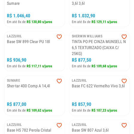
Sumare
3,6l 3,6l
R$ 1.046,40
R$ 1.032,90
Em até 8x de
R$ 130,80 s/juros
Em até 8x de
R$ 129,11 s/juros
LAZZURIL
SHERWIN WILLIAMS
Base SW 899 Clear PU 18l
TINTA PO PE CINZA MUNSELL N
6,5 TEXTURIZADO (CAIXA C/
25KG)
R$ 936,90
R$ 877,50
Em até 8x de
R$ 117,11 s/juros
Em até 8x de
R$ 109,68 s/juros
SUMARE
LAZZURIL
Sher-tar 400 Comp A 14,4l
Base FC 622 Vermelho Vivo 3,6l
R$ 877,00
R$ 857,90
Em até 8x de
R$ 109,62 s/juros
Em até 8x de
R$ 107,23 s/juros
LAZZURIL
LAZZURIL
Base HS 782 Perola Cristal
Base SW 807 Azul 3,6l