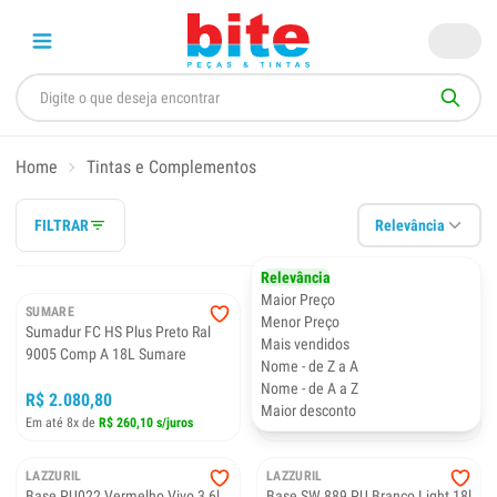
Home
Tintas e Complementos
FILTRAR
Relevância
Relevância
Maior Preço
SUMARE
LAZZURIL
Menor Preço
Sumadur FC HS Plus Preto Ral
Base SW 890 PU Base Branca 18l
Mais vendidos
9005 Comp A 18L Sumare
Nome - de Z a A
Nome - de A a Z
R$ 2.080,80
R$ 1.809,90
Maior desconto
Em até 8x de
R$ 260,10 s/juros
Em até 8x de
R$ 226,23 s/juros
LAZZURIL
LAZZURIL
Base PU022 Vermelho Vivo 3,6l
Base SW 889 PU Branco Light 18l