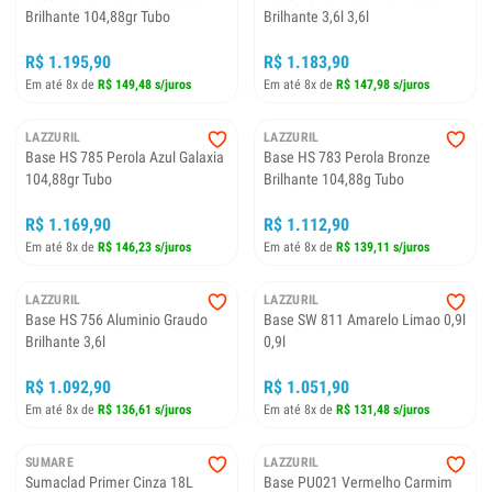
Brilhante 104,88gr Tubo
Brilhante 3,6l 3,6l
R$ 1.195,90
R$ 1.183,90
Em até 8x de
R$ 149,48 s/juros
Em até 8x de
R$ 147,98 s/juros
LAZZURIL
LAZZURIL
Base HS 785 Perola Azul Galaxia
Base HS 783 Perola Bronze
104,88gr Tubo
Brilhante 104,88g Tubo
R$ 1.169,90
R$ 1.112,90
Em até 8x de
R$ 146,23 s/juros
Em até 8x de
R$ 139,11 s/juros
LAZZURIL
LAZZURIL
Base HS 756 Aluminio Graudo
Base SW 811 Amarelo Limao 0,9l
Brilhante 3,6l
0,9l
R$ 1.092,90
R$ 1.051,90
Em até 8x de
R$ 136,61 s/juros
Em até 8x de
R$ 131,48 s/juros
SUMARE
LAZZURIL
Sumaclad Primer Cinza 18L
Base PU021 Vermelho Carmim