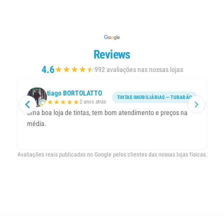
Reviews
4.6
★
★
★
★
★
★
992 avaliações nas nossas lojas
tiago BORTOLATTO
TINTAS IMOBILIÁRIAS — TUBARÃO
★
★
★
★
★
2 anos atrás
Uma boa loja de tintas, tem bom atendimento e preços na
P
média.
Avaliações reais publicadas no Google pelos clientes das nossas lojas físicas.