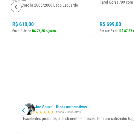
Farol Corsa /99 com 
Farol Corolla 2005/2008 Lado Esquerdo
R$ 610,00
R$ 699,00
Em até 8x de
R$ 76,25 s/juros
Em até 8x de
R$ 87,37 
Joe Souza - Dicas automotivas
★
★
★
★
★
Editado 2 anos atrás
Excelentes produtos, atendimento e preços. Tem um cafezinho top, á