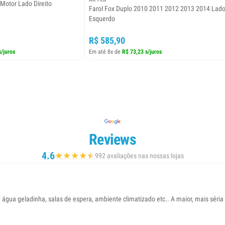
Motor Lado Direito
Farol Fox Duplo 2010 2011 2012 2013 2014 Lad
Esquerdo
R$ 585,90
s/juros
Em até 8x de
R$ 73,23 s/juros
Reviews
4.6
★
★
★
★
★
★
992 avaliações nas nossas lojas
gua geladinha, salas de espera, ambiente climatizado etc.. A maior, mais séria 