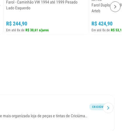
Farol - Caminhão VW 1994 até 1999 Pesado
o
Farol Duplo Palio 96 97
Lado Esquerdo
Arteb
R$ 244,90
R$ 424,90
Em até 8x de
R$ 30,61 s/juros
Em até 8x de
R$ 53,11 s/ju
CRICIÚMA
e mais organizada loja de peças e tintas de Criciúma..
Tive u
como 