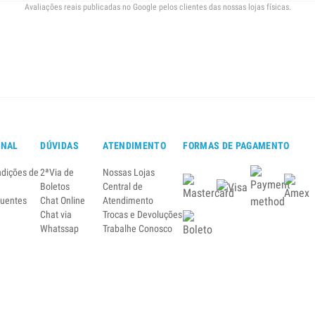
Avaliações reais publicadas no Google pelos clientes das nossas lojas físicas.
ONAL
DÚVIDAS
ATENDIMENTO
FORMAS DE PAGAMENTO
ndições de
2ªVia de
Nossas Lojas
Boletos
Central de
quentes
Chat Online
Atendimento
Chat via
Trocas e Devoluções
Whatssap
Trabalhe Conosco