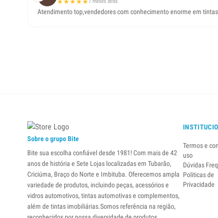
★
★
★
★
★
7 meses atrás
Atendimento top,vendedores com conhecimento enorme em tintas,pe
INSTITUCI
Sobre o grupo Bite
Termos e co
Bite sua escolha confiável desde 1981! Com mais de 42
uso
anos de história e Sete Lojas localizadas em Tubarão,
Dúvidas Fre
Criciúma, Braço do Norte e Imbituba. Oferecemos ampla
Politicas de
Privacidade
variedade de produtos, incluindo peças, acessórios e
vidros automotivos, tintas automotivas e complementos,
além de tintas imobiliárias.Somos referência na região,
reconhecidos por nossa diversidade de produtos,