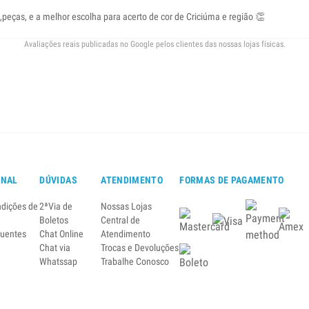
ças, e a melhor escolha para acerto de cor de Criciúma e região 👏
Avaliações reais publicadas no Google pelos clientes das nossas lojas físicas.
ONAL
DÚVIDAS
ATENDIMENTO
FORMAS DE PAGAMENTO
ndições de
2ªVia de
Nossas Lojas
Boletos
Central de
quentes
Chat Online
Atendimento
Chat via
Trocas e Devoluções
Whatssap
Trabalhe Conosco