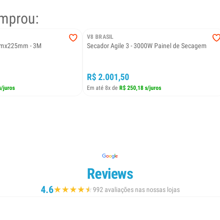
mprou:
V8 BRASIL
mmx225mm - 3M
Secador Agile 3 - 3000W Painel de Secagem
R$ 2.001,50
s/juros
Em até 8x de
R$ 250,18 s/juros
Reviews
4.6
★
★
★
★
★
★
992 avaliações nas nossas lojas