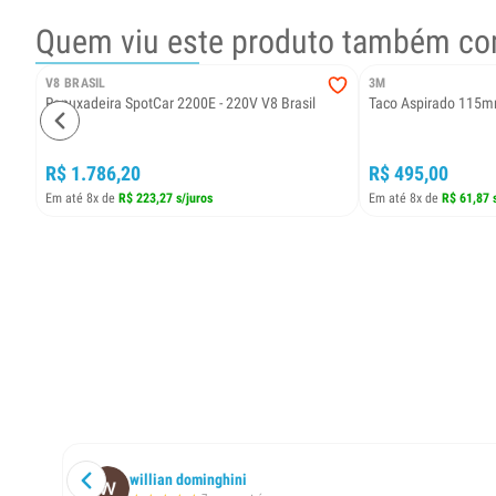
Quem viu este produto também co
V8 BRASIL
3M
Repuxadeira SpotCar 2200E - 220V V8 Brasil
Taco Aspirado 115
R$ 1.786,20
R$ 495,00
Em até 8x de
R$ 223,27 s/juros
Em até 8x de
R$ 61,87 
willian dominghini