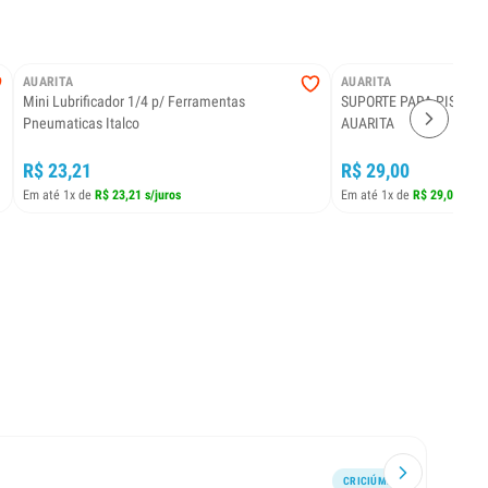
AUARITA
AUARITA
Mini Lubrificador 1/4 p/ Ferramentas
SUPORTE PARA PISTOLA
Pneumaticas Italco
AUARITA
R$ 23,21
R$ 29,00
Em até 1x de
R$ 23,21 s/juros
Em até 1x de
R$ 29,00 s/ju
CRICIÚMA