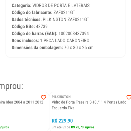
Categoria:
VIDROS DE PORTA E LATERAIS
Código do fabricante:
ZAF0211GT
Dados técnicos:
PILKINGTON ZAF0211GT
Código Bite:
43739
Código de barras (EAN):
1002003437394
Itens inclusos:
1 PEÇA LADO CARONEIRO
Dimensões da embalagem:
70 x 80 x 25 cm
mprou:
PILKINGTON
eira Idea 2004 a 2011 2012
Vidro de Porta Traseira S-10 /11 4 Portas Lado
Esquerdo Fixa
R$ 229,90
s/juros
Em até 8x de
R$ 28,73 s/juros