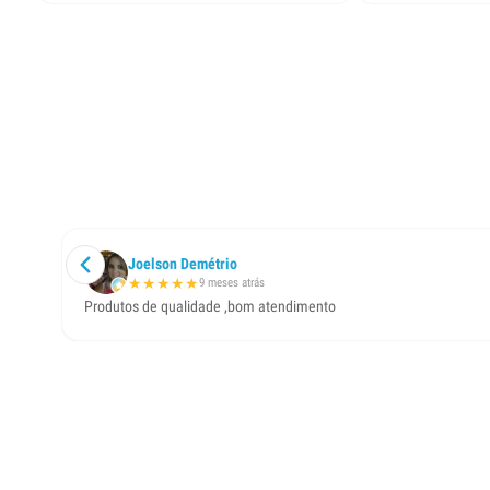
Joelson Demétrio
★
★
★
★
★
9 meses atrás
Produtos de qualidade ,bom atendimento