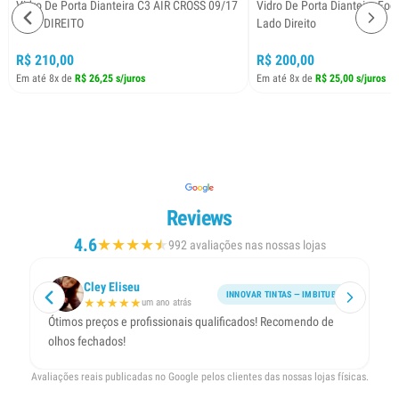
Vidro De Porta Dianteira C3 AIR CROSS 09/17
Vidro De Porta Dianteira Fo
Lado DIREITO
Lado Direito
R$ 210,00
R$ 200,00
Em até 8x de
R$ 26,25 s/juros
Em até 8x de
R$ 25,00 s/juros
Reviews
4.6
★
★
★
★
★
★
992 avaliações nas nossas lojas
Cley Eliseu
INNOVAR TINTAS — IMBITUBA
★
★
★
★
★
um ano atrás
Ótimos preços e profissionais qualificados! Recomendo de
Ót
olhos fechados!
pr
Avaliações reais publicadas no Google pelos clientes das nossas lojas físicas.