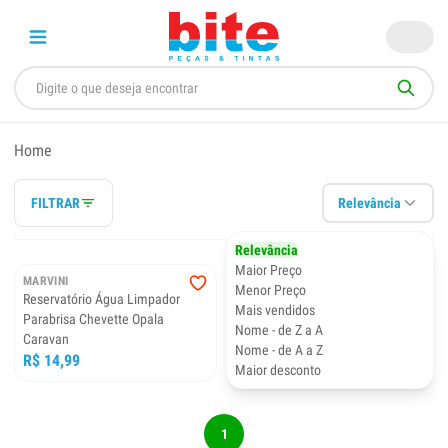
Home
FILTRAR
Relevância
Relevância
Maior Preço
MARVINI
Menor Preço
Reservatório Água Limpador
Mais vendidos
Parabrisa Chevette Opala
Nome - de Z a A
Caravan
Nome - de A a Z
R$ 14,99
Maior desconto
1